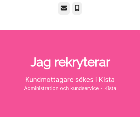
E-post
Telefon
Jag rekryterar
Kundmottagare sökes i Kista
Administration och kundservice
·
Kista