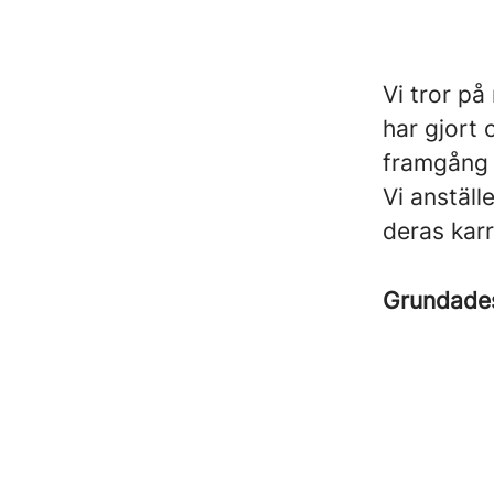
Vi tror på
har gjort
framgång 
Vi anställ
deras kar
Grundad