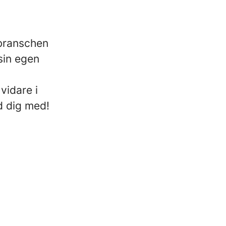
 branschen
sin egen
vidare i
d dig med!