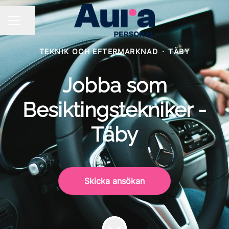
Dela sidan
KARRIÄRMENY
TEKNIK OCH EFTERMARKNAD
·
TÄBY
Jobba som
Besiktingstekniker -
Täby
Skicka ansökan