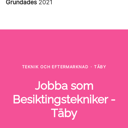
Grundades
2021
TEKNIK OCH EFTERMARKNAD
·
TÄBY
Jobba som
Besiktingstekniker -
Täby