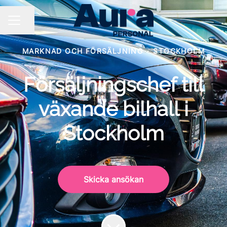
Dela sidan
KARRIÄRMENY
MARKNAD OCH FÖRSÄLJNING
·
STOCKHOLM
Försäljningschef till
växande bilhall i
Stockholm
Skicka ansökan