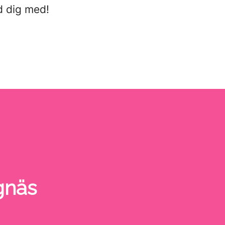
d dig med!
gnäs