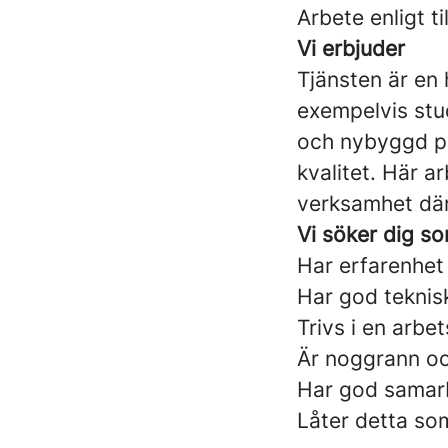
Arbete enligt ti
Vi erbjuder
Tjänsten är en
exempelvis stud
och nybyggd pr
kvalitet. Här 
verksamhet där 
Vi söker dig s
Har erfarenhet 
Har god teknis
Trivs i en arb
Är noggrann oc
Har god samar
Låter detta so