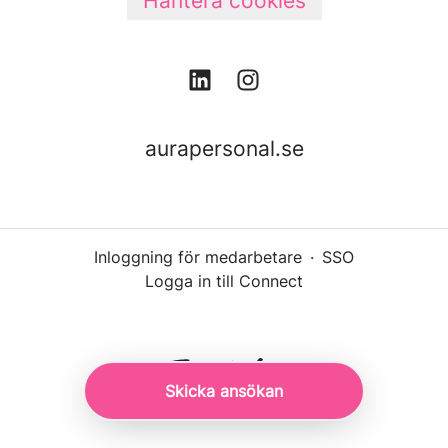
Hantera cookies
aurapersonal.se
Inloggning för medarbetare
·
SSO
Logga in till Connect
Skicka ansökan
Rekryteringsverktyg
från Teamtailor