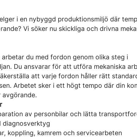
helger i en nybyggd produktionsmiljö där tem
rande? Vi söker nu skickliga och drivna mekani
arbetar du med fordon genom olika steg i
jan. Du ansvarar för att utföra mekaniska a
äkerställa att varje fordon håller rätt standar
ssen. Arbetet sker i ett högt tempo där din k
r avgörande.
r
paration av personbilar och lätta transportfo
d diagnosverktyg
r, koppling, kamrem och servicearbeten