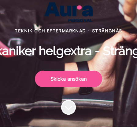
TEKNIK OCH EFTERMARKNAD
·
STRÄNGNÄS
aniker helgextra - Strän
Skicka ansökan