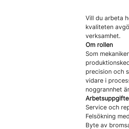
Vill du arbeta 
kvaliteten avgö
verksamhet.
Om rollen
Som mekaniker 
produktionsked
precision och s
vidare i proce
noggrannhet ä
Arbetsuppgifte
Service och re
Felsökning me
Byte av bromsa