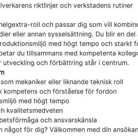
llverkarens riktlinjer och verkstadens rutiner
 helgextra-roll och passar dig som vill kombi
ier eller annan sysselsättning. Du blir en de
oduktionsmiljö med högt tempo och starkt f
arbetar du tillsammans med kompetenta kollego
utveckling och förbättring står i centrum.
om
som mekaniker eller liknande teknisk roll
k kompetens och förståelse för fordon
etsmiljö med högt tempo
h kvalitetsmedveten
betsförmåga och ansvarskänsla
m något för dig? Välkommen med din ansökan