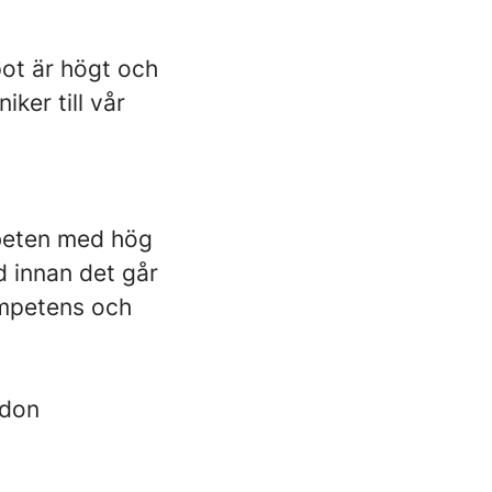
pot är högt och
ker till vår
rbeten med hög
d innan det går
ompetens och
rdon