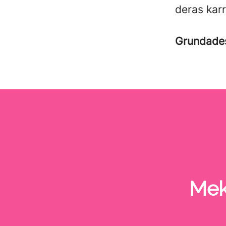
deras kar
Grundad
Mek