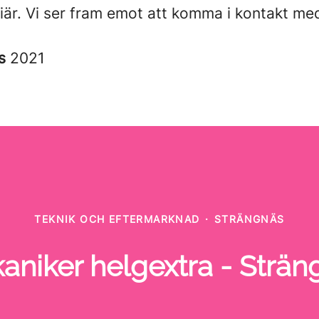
riär. Vi ser fram emot att komma i kontakt me
es
2021
TEKNIK OCH EFTERMARKNAD
·
STRÄNGNÄS
aniker helgextra - Strän