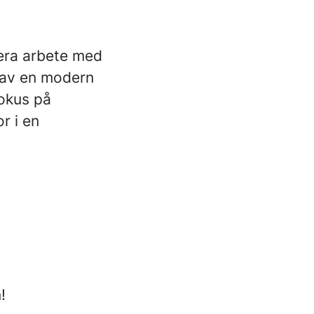
nera arbete med
l av en modern
okus på
r i en
!