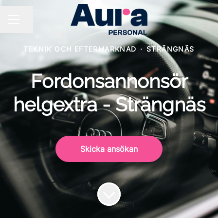
Dela sidan
KARRIÄRMENY
TEKNIK OCH EFTERMARKNAD
·
STRÄNGNÄS
Fordonsannonsör
helgextra - Strängnäs
Skicka ansökan