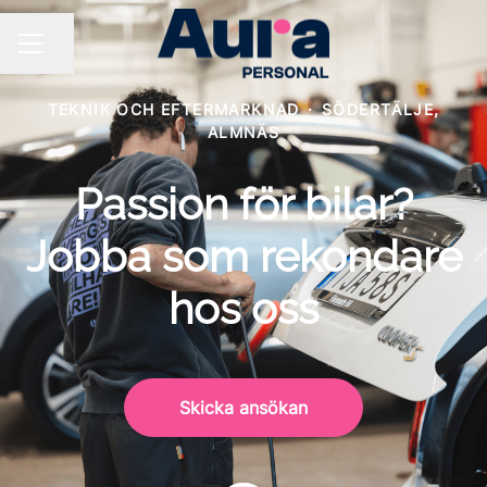
Dela sidan
KARRIÄRMENY
TEKNIK OCH EFTERMARKNAD
·
SÖDERTÄLJE,
ALMNÄS
Passion för bilar?
Jobba som rekondare
hos oss
Skicka ansökan