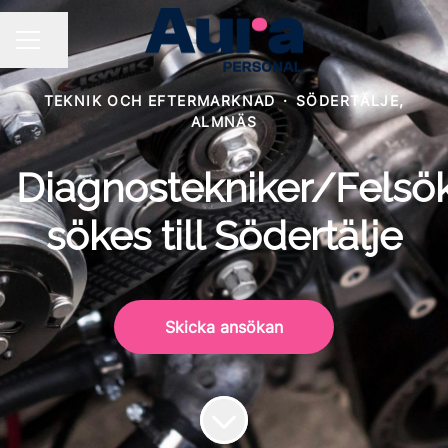
Dela sidan
KARRIÄRMENY
TEKNIK OCH EFTERMARKNAD
·
SÖDERTÄLJE,
ALMNÄS
Diagnostekniker/Felsö
sökes till Södertälje
Skicka ansökan