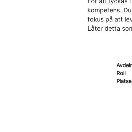
För att lyckas 
kompetens. Du 
fokus på att le
Låter detta so
Avdel
Roll
Platse