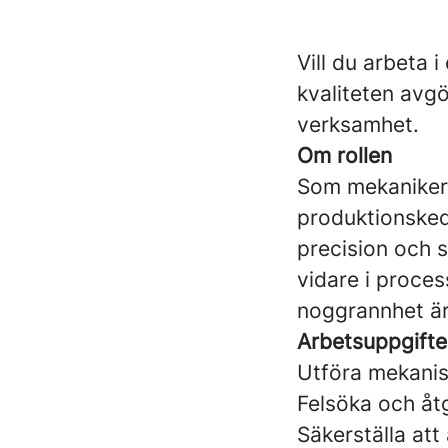
Vill du arbeta
kvaliteten avgö
verksamhet.
Om rollen
Som mekaniker 
produktionsked
precision och s
vidare i proce
noggrannhet ä
Arbetsuppgifte
Utföra mekanis
Felsöka och åt
Säkerställa att