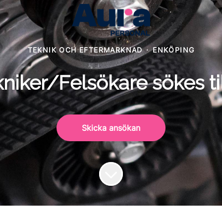
TEKNIK OCH EFTERMARKNAD
·
ENKÖPING
niker/Felsökare sökes ti
Skicka ansökan