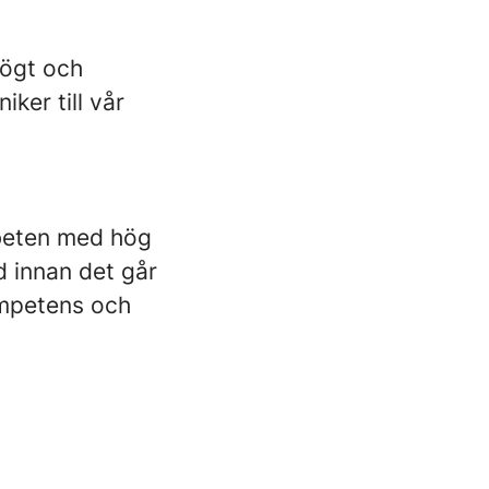
högt och
ker till vår
rbeten med hög
d innan det går
ompetens och