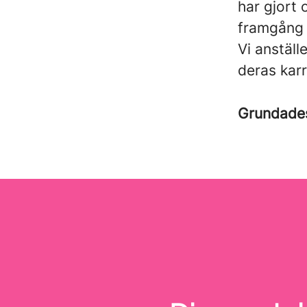
har gjort
framgång 
Vi anställ
deras kar
Grundad