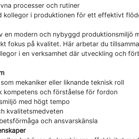
ivna processer och rutiner
ollegor i produktionen för ett effektivt flöd
 av en modern och nybyggd produktionsmiljö 
kt fokus på kvalitet. Här arbetar du tillsam
egor i en verksamhet där utveckling och förbä
om
som mekaniker eller liknande teknisk roll
k kompetens och förståelse för fordon
etsmiljö med högt tempo
h kvalitetsmedveten
betsförmåga och ansvarskänsla
enskaper