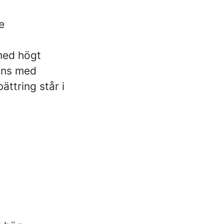
e
med högt
mans med
ttring står i