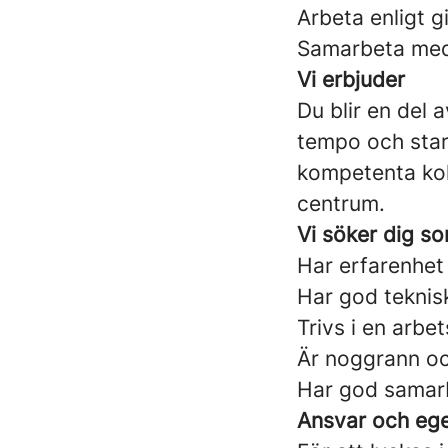
Arbeta enligt g
Samarbeta med k
Vi erbjuder
Du blir en del
tempo och star
kompetenta koll
centrum.
Vi söker dig s
Har erfarenhet 
Har god teknis
Trivs i en arb
Är noggrann oc
Har god samar
Ansvar och eg