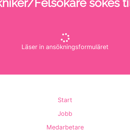
niker/Felsökare sökes ti
Läser in ansökningsformuläret
Start
Jobb
Medarbetare