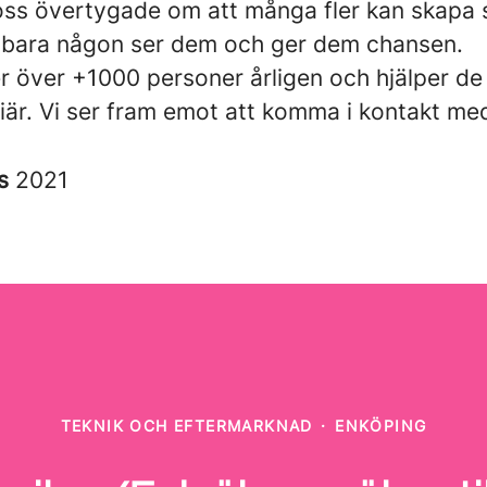
 oss övertygade om att många fler kan skapa 
bara någon ser dem och ger dem chansen.
er över +1000 personer årligen och hjälper de 
riär. Vi ser fram emot att komma i kontakt me
es
2021
TEKNIK OCH EFTERMARKNAD
·
ENKÖPING