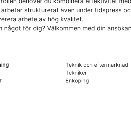
i rollen behöver du kombinera effektivitet me
arbetar strukturerat även under tidspress och
verera arbete av hög kvalitet.
m något för dig? Välkommen med din ansökan
ning
Teknik och eftermarknad
Tekniker
r
Enköping