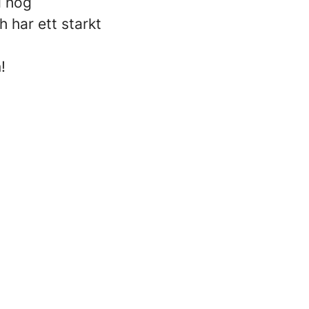
d hög
 har ett starkt
!