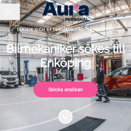
Dela sidan
KARRIÄRMENY
TEKNIK OCH EFTERMARKNAD
·
ENKÖPING
Bilmekaniker sökes till
Enköping
Skicka ansökan