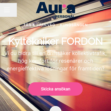
Dela sidan
KARRIÄRMENY
TÅG & JÄRNVÄG
·
KUNGSÄNGEN
Kyltekniker FORDON
Vi du bidra till en driftsäker kollektivtrafik,
hög komfort för resenärer och
energieffektiva lösningar för framtiden?
Skicka ansökan