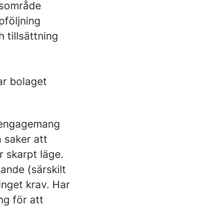
ärsområde
pföljning
 tillsättning
ar bolaget
t engagemang
å saker att
r skarpt läge.
ande (särskilt
inget krav. Har
ng för att