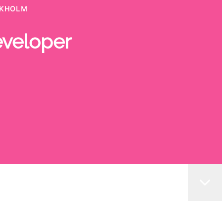
CKHOLM
eveloper