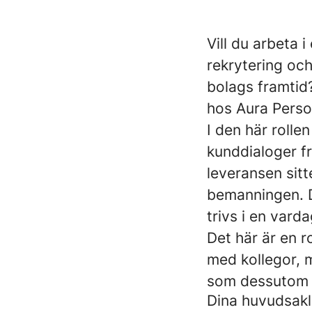
Vill du arbeta i
rekrytering oc
bolags framtid
hos Aura Person
I den här rolle
kunddialoger fr
leveransen sit
bemanningen. D
trivs i en vard
Det här är en r
med kollegor, m
som dessutom gil
Dina huvudsak