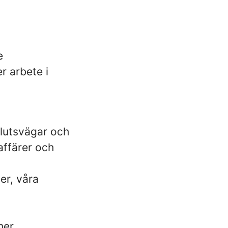
e
r arbete i
slutsvägar och
affärer och
der, våra
mer