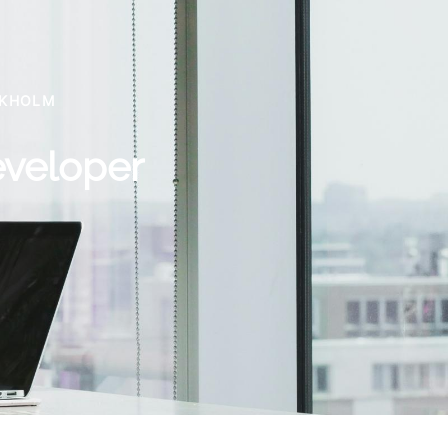
CKHOLM
eveloper