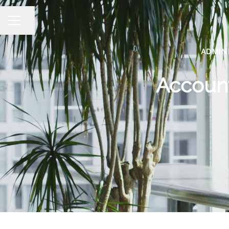
Dela sidan
KARRIÄRMENY
ADMIN
Account