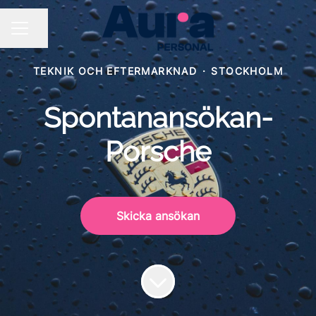
Dela sidan
KARRIÄRMENY
TEKNIK OCH EFTERMARKNAD
·
STOCKHOLM
Spontanansökan-
Porsche
Skicka ansökan