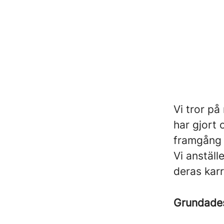
Vi tror på
har gjort
framgång 
Vi anställ
deras kar
Grundad