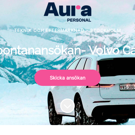
TEKNIK OCH EFTERMARKNAD
·
STOCKHOLM
pontanansökan- Volvo Ca
Skicka ansökan