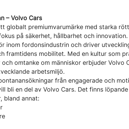
n – Volvo Cars
ett globalt premiumvarumärke med starka rött
 fokus på säkerhet, hållbarhet och innovation.
ör inom fordonsindustrin och driver utveckli
och framtidens mobilitet. Med en kultur som p
ar och omtanke om människor erbjuder Volvo 
tvecklande arbetsmiljö.
spontanansökningar från engagerade och mot
ll bli en del av Volvo Cars. Det finns löpand
er, bland annat:
r
re