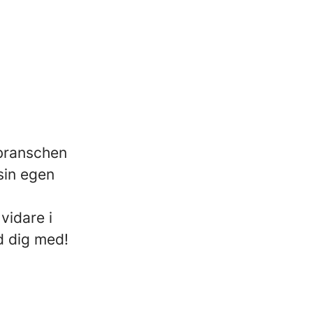
 branschen
sin egen
vidare i
d dig med!