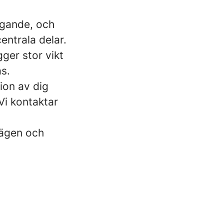
agande, och
entrala delar.
ger stor vikt
as.
ion av dig
 Vi kontaktar
vägen och