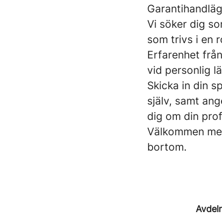
Garantihandlä
Vi söker dig s
som trivs i en 
Erfarenhet frå
vid personlig l
Skicka in din 
själv, samt ange
dig om din pro
Välkommen med 
bortom.
Avdel