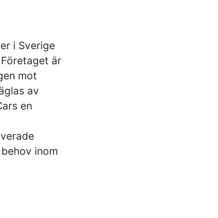
er i Sverige
 Företaget är
ngen mot
räglas av
Cars en
iverade
e behov inom