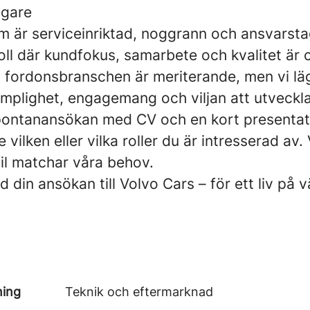
ggare
om är serviceinriktad, noggrann och ansvarst
roll där kundfokus, samarbete och kvalitet är c
n fordonsbranschen är meriterande, men vi läg
ämplighet, engagemang och viljan att utveckl
spontanansökan med CV och en kort presentat
 vilken eller vilka roller du är intresserad av.
fil matchar våra behov.
din ansökan till Volvo Cars – för ett liv på 
ning
Teknik och eftermarknad