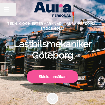
Dela sidan
KARRIÄRMENY
TEKNIK OCH EFTERMARKNAD
·
AURA PERSONAL
STOCKHOLM
Lastbilsmekaniker
Göteborg
Skicka ansökan