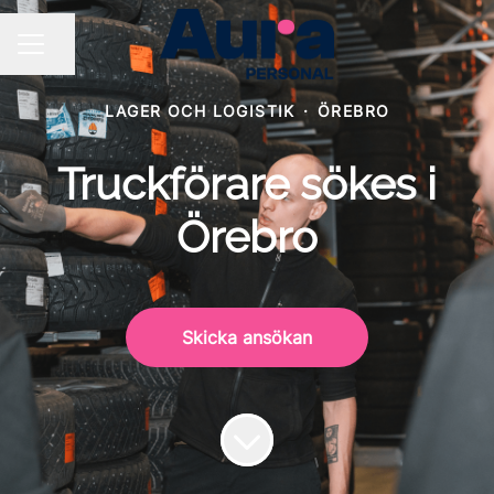
Dela sidan
KARRIÄRMENY
LAGER OCH LOGISTIK
·
ÖREBRO
Truckförare sökes i
Örebro
Skicka ansökan