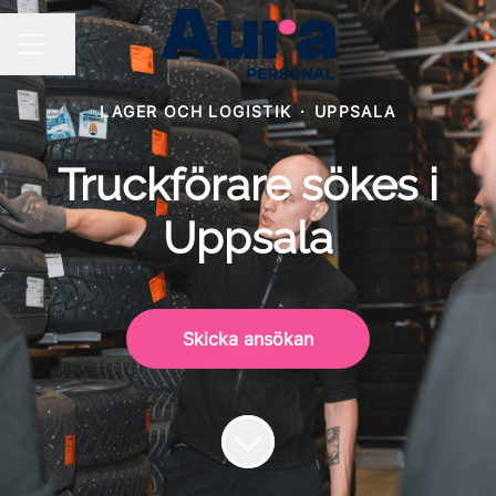
Dela sidan
KARRIÄRMENY
LAGER OCH LOGISTIK
·
UPPSALA
Truckförare sökes i
Uppsala
Skicka ansökan