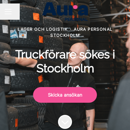
Dela sidan
KARRIÄRMENY
LAGER OCH LOGISTIK
·
AURA PERSONAL
STOCKHOLM
Truckförare sökes i
Stockholm
Skicka ansökan