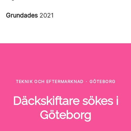
Grundades
2021
TEKNIK OCH EFTERMARKNAD
·
GÖTEBORG
Däckskiftare sökes i
Göteborg