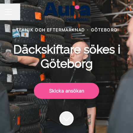
Dela sidan
KARRIÄRMENY
TEKNIK OCH EFTERMARKNAD
·
GÖTEBORG
Däckskiftare sökes i
Göteborg
Skicka ansökan