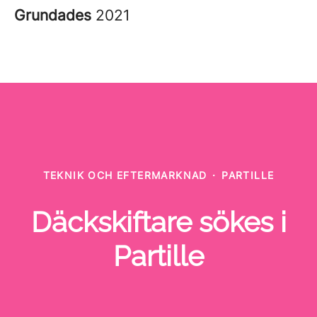
Grundades
2021
TEKNIK OCH EFTERMARKNAD
·
PARTILLE
Däckskiftare sökes i
Partille