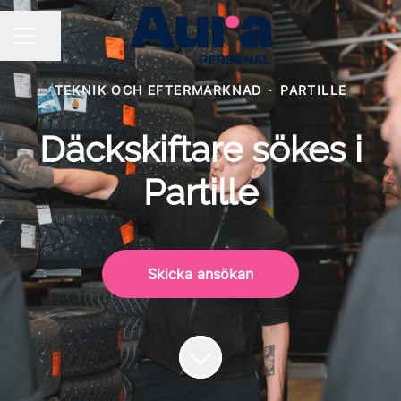
Dela sidan
KARRIÄRMENY
TEKNIK OCH EFTERMARKNAD
·
PARTILLE
Däckskiftare sökes i
Partille
Skicka ansökan