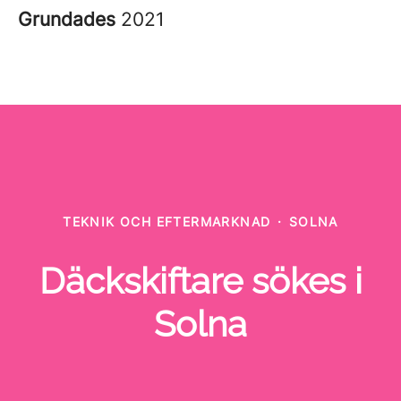
Grundades
2021
TEKNIK OCH EFTERMARKNAD
·
SOLNA
Däckskiftare sökes i
Solna