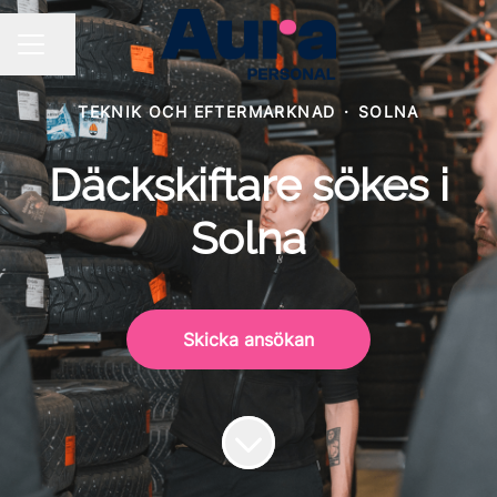
Dela sidan
KARRIÄRMENY
TEKNIK OCH EFTERMARKNAD
·
SOLNA
Däckskiftare sökes i
Solna
Skicka ansökan