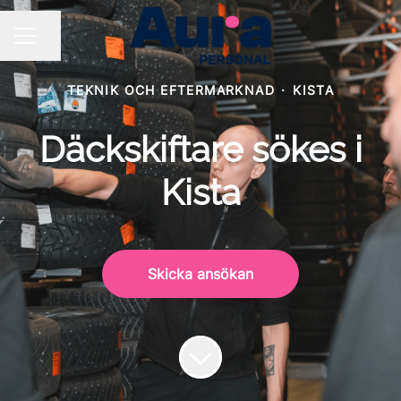
Dela sidan
KARRIÄRMENY
TEKNIK OCH EFTERMARKNAD
·
KISTA
Däckskiftare sökes i
Kista
Skicka ansökan