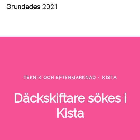
Grundades
2021
TEKNIK OCH EFTERMARKNAD
·
KISTA
Däckskiftare sökes i
Kista