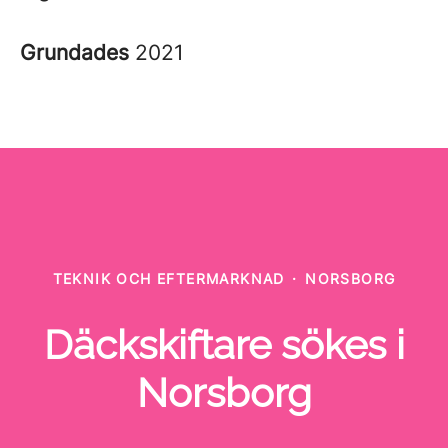
Grundades
2021
TEKNIK OCH EFTERMARKNAD
·
NORSBORG
Däckskiftare sökes i
Norsborg