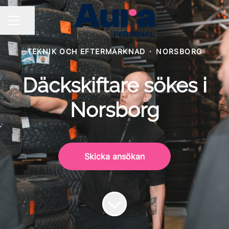
Dela sidan
KARRIÄRMENY
TEKNIK OCH EFTERMARKNAD
·
NORSBORG
Däckskiftare sökes i
Norsborg
Skicka ansökan