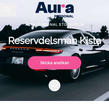
Dela sidan
KARRIÄRMENY
AURA PERSONAL STOCKHOLM
Reservdelsman Kista
Skicka ansökan