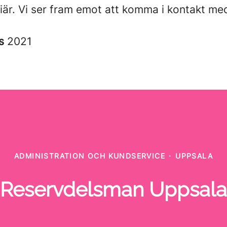
riär. Vi ser fram emot att komma i kontakt me
es
2021
ADMINISTRATION OCH KUNDSERVICE
·
UPPSALA
Reservdelsman Uppsala