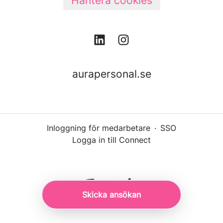
Hantera cookies
aurapersonal.se
Inloggning för medarbetare
·
SSO
Logga in till Connect
Skicka ansökan
Rekryteringsverktyg
från Teamtailor