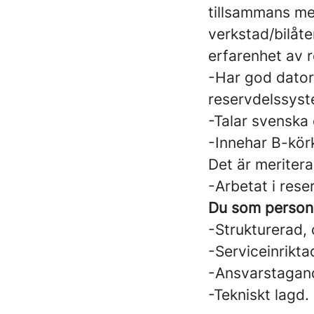
tillsammans me
verkstad/bilåte
erfarenhet av r
-Har god dator
reservdelssyst
-Talar svenska
-Innehar B-kör
Det är meriter
-Arbetat i rese
Du som person 
-Strukturerad,
-Serviceinrikta
-Ansvarstagan
-Tekniskt lagd.