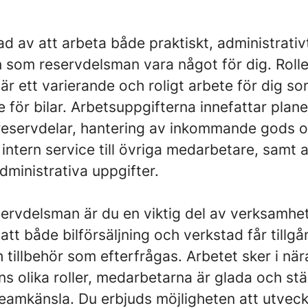
ad av att arbeta både praktiskt, administrativ
n som reservdelsman vara något för dig. Roll
är ett varierande och roligt arbete för dig s
 för bilar. Arbetsuppgifterna innefattar plan
 reservdelar, hantering av inkommande gods o
 intern service till övriga medarbetare, samt 
dministrativa uppgifter.
eservdelsman är du en viktig del av verksamhe
att både bilförsäljning och verkstad får tillgån
 tillbehör som efterfrågas. Arbetet sker i nä
s olika roller, medarbetarna är glada och s
teamkänsla. Du erbjuds möjligheten att utveck