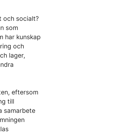
t och socialt?
en som
om har kunskap
ering och
ch lager,
andra
ten, eftersom
g till
ra samarbete
tämningen
las