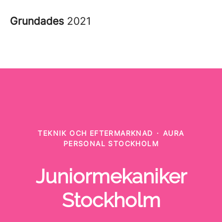
Grundades
2021
TEKNIK OCH EFTERMARKNAD
·
AURA
PERSONAL STOCKHOLM
Juniormekaniker
Stockholm