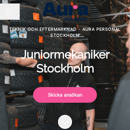
Dela sidan
KARRIÄRMENY
TEKNIK OCH EFTERMARKNAD
·
AURA PERSONAL
STOCKHOLM
Juniormekaniker
Stockholm
Skicka ansökan