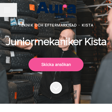
Dela sidan
KARRIÄRMENY
TEKNIK OCH EFTERMARKNAD
·
KISTA
Juniormekaniker Kista
Skicka ansökan