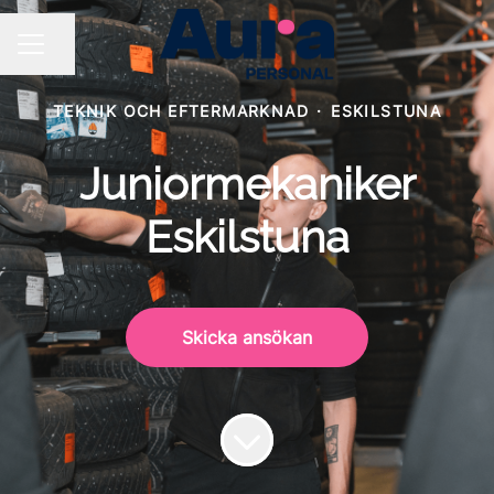
Dela sidan
KARRIÄRMENY
TEKNIK OCH EFTERMARKNAD
·
ESKILSTUNA
Juniormekaniker
Eskilstuna
Skicka ansökan