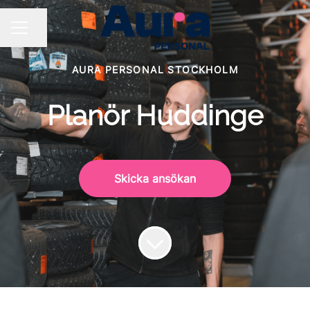
Dela sidan
KARRIÄRMENY
AURA PERSONAL STOCKHOLM
Planör Huddinge
Skicka ansökan