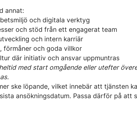
d annat:
betsmiljö och digitala verktyg
esser och stöd från ett engagerat team
 utveckling och intern karriär
l, förmåner och goda villkor
ultur där initiativ och ansvar uppmuntras
 heltid med start omgående eller utefter öve
pas.
mer ske löpande, vilket innebär att tjänsten 
n sista ansökningsdatum. Passa därför på att