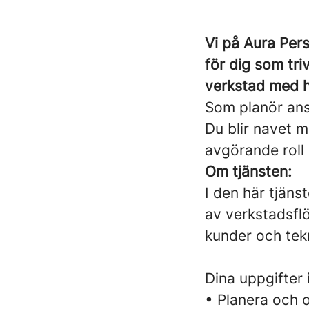
Vi på Aura Pers
för dig som tri
verkstad med h
Som planör ansv
Du blir navet m
avgörande roll 
Om tjänsten:
I den här tjän
av verkstadsflöd
kunder och tekn
Dina uppgifter 
• Planera och 