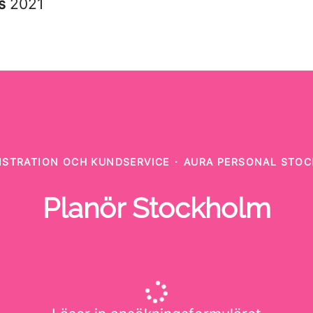
es
2021
ISTRATION OCH KUNDSERVICE
·
AURA PERSONAL STO
Planör Stockholm