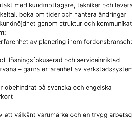
ntakt med kundmottagare, tekniker och lever
keltal, boka om tider och hantera ändringar
ög kundnöjdhet genom struktur och kommunikat
om:
 erfarenhet av planering inom fordonsbransche
ad, lösningsfokuserad och serviceinriktad
rvana – gärna erfarenhet av verkstadssyst
r obehindrat på svenska och engelska
rkort
av ett välkänt varumärke och en trygg arbetsg