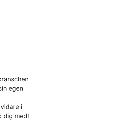
 branschen
sin egen
vidare i
d dig med!