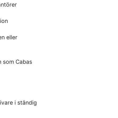
antörer
ion
n eller
em som Cabas
ivare i ständig