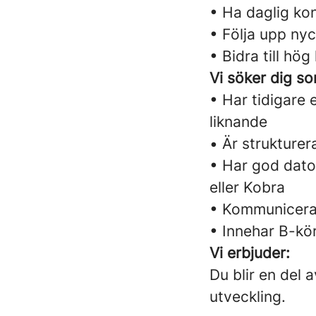
• Ha daglig ko
• Följa upp nyc
• Bidra till h
Vi söker dig s
• Har tidigare
liknande
• Är strukturer
• Har god dato
eller Kobra
• Kommunicera
• Innehar B-kö
Vi erbjuder:
Du blir en del 
utveckling.