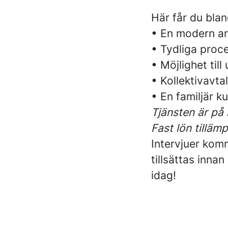
Här får du blan
• En modern ar
• Tydliga proc
• Möjlighet till
• Kollektivavta
• En familjär k
Tjänsten är på
Fast lön tilläm
Intervjuer kom
tillsättas inna
idag!