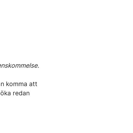
renskommelse.
kan komma att
 söka redan