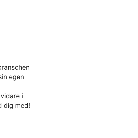
 branschen
sin egen
vidare i
d dig med!