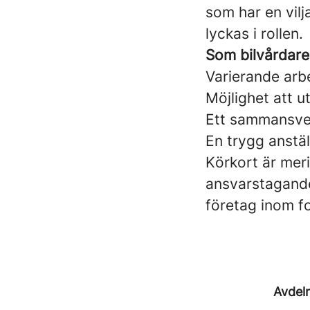
som har en vilj
lyckas i rollen.
Som bilvårdare
Varierande arbe
Möjlighet att 
Ett sammansvet
En trygg anst
Körkort är meri
ansvarstagande
företag inom f
Avdel