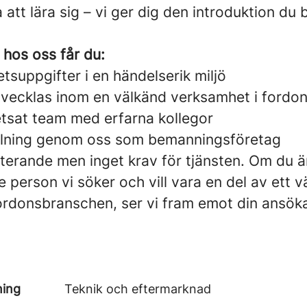
a att lära sig – vi ger dig den introduktion du 
 hos oss får du:
tsuppgifter i en händelserik miljö
utvecklas inom en välkänd verksamhet i ford
sat team med erfarna kollegor
ällning genom oss som bemanningsföretag
terande men inget krav för tjänsten. Om du ä
 person vi söker och vill vara en del av ett
ordonsbranschen, ser vi fram emot din ansök
ning
Teknik och eftermarknad