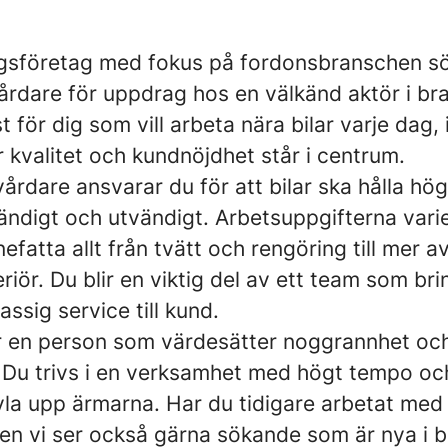
sföretag med fokus på fordonsbranschen sök
årdare för uppdrag hos en välkänd aktör i br
st för dig som vill arbeta nära bilar varje dag, 
 kvalitet och kundnöjdhet står i centrum.
lvårdare ansvarar du för att bilar ska hålla hö
ändigt och utvändigt. Arbetsuppgifterna varier
efatta allt från tvätt och rengöring till mer 
riör. Du blir en viktig del av ett team som bri
assig service till kund.
 är en person som värdesätter noggrannhet och
 Du trivs i en verksamhet med högt tempo och
vla upp ärmarna. Har du tidigare arbetat med 
en vi ser också gärna sökande som är nya i 