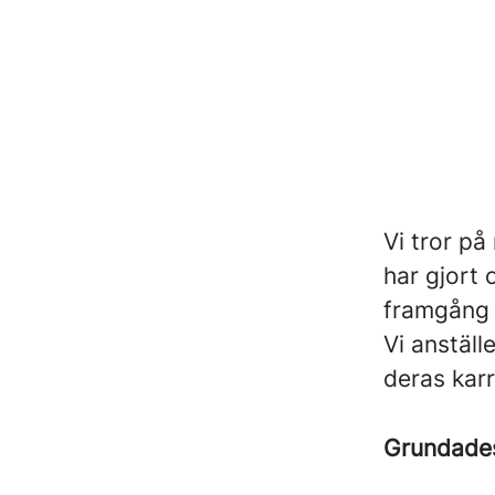
Vi tror på
har gjort
framgång 
Vi anställ
deras kar
Grundad