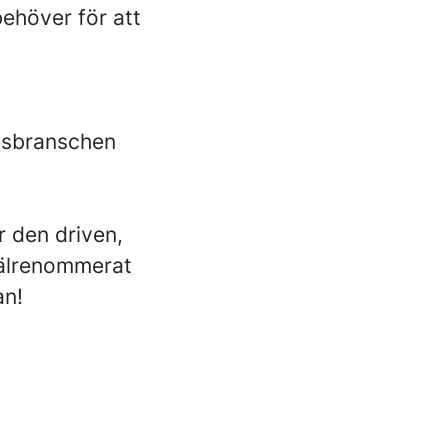
behöver för att
onsbranschen
r den driven,
 välrenommerat
an!