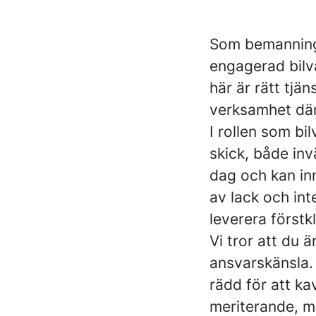
Som bemanning
engagerad bilv
här är rätt tjän
verksamhet där
I rollen som bi
skick, både inv
dag och kan inn
av lack och inte
leverera förstkl
Vi tror att du
ansvarskänsla.
rädd för att ka
meriterande, m