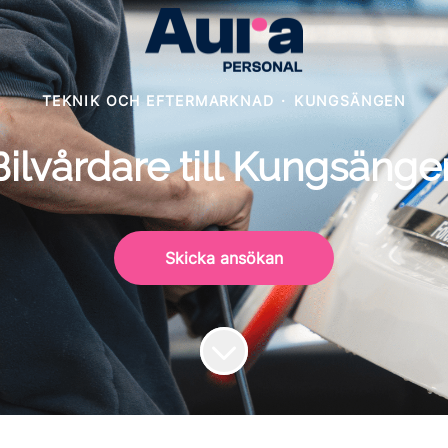
TEKNIK OCH EFTERMARKNAD
·
KUNGSÄNGEN
Bilvårdare till Kungsänge
Skicka ansökan