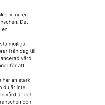
er vi nu en
anschen. Det
i en
gsta möjliga
ar från dag till
avancerad vård
nner för att
 har en stark
 du är inte
bilvård är det
branschen och