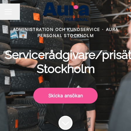
Dela sidan
KARRIÄRMENY
ADMINISTRATION OCH KUNDSERVICE
·
AURA
PERSONAL STOCKHOLM
Servicerådgivare/prisät
Stockholm
Skicka ansökan