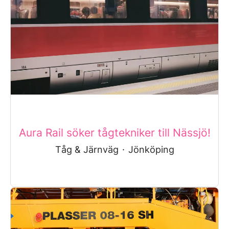
Aura Rail söker tågtekniker till Nässjö!
Tåg & Järnväg
·
Jönköping