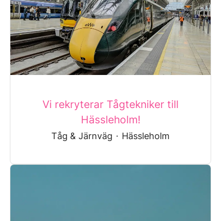
Vi rekryterar Tågtekniker till
Hässleholm!
Tåg & Järnväg
·
Hässleholm