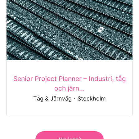
Senior Project Planner – Industri, tåg
och järn...
Tåg & Järnväg
·
Stockholm