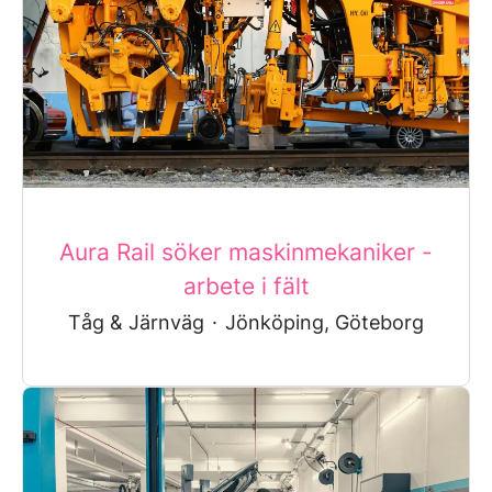
Aura Rail söker maskinmekaniker -
arbete i fält
Tåg & Järnväg
·
Jönköping, Göteborg