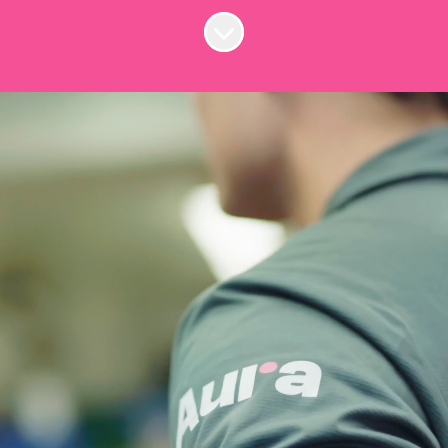
Skrolla för mer innehåll
Välkommen till en
värld av möjligheter!
Som kandidat eller medarbetare hos oss
blir du en viktig del av vår verksamhet.
Här ska du känna att du är i trygga
händer. Våra konsultchefer ser till att du
har de bästa förutsättningarna att
lyckas. Tillsammans med dig tar vi fram