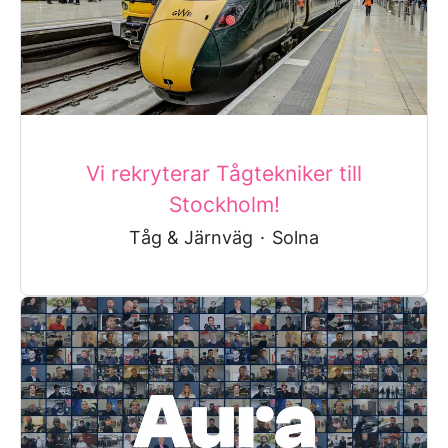
Vi rekryterar Tågtekniker till
Stockholm!
Tåg & Järnväg
·
Solna