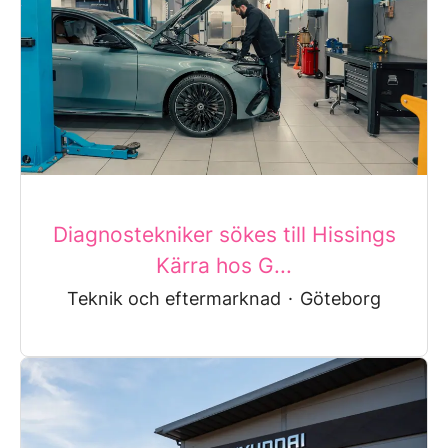
Diagnostekniker sökes till Hissings
Kärra hos G...
Teknik och eftermarknad
·
Göteborg