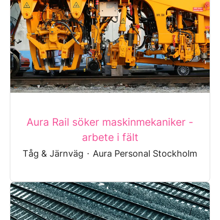
Aura Rail söker maskinmekaniker -
arbete i fält
Tåg & Järnväg
·
Aura Personal Stockholm