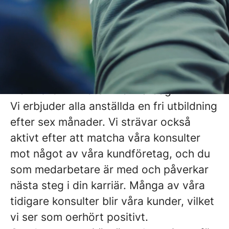
utvecklingsplaner och sätter upp mål. Vi
vill att alla som jobbar med oss ska
känna sig sedda och veta hur viktiga de
är. Aura Personal präglas av
engagemang och omtanke om alla
människor vi möter i vår vardag.
Vi erbjuder alla anställda en fri utbildning
efter sex månader. Vi strävar också
aktivt efter att matcha våra konsulter
mot något av våra kundföretag, och du
som medarbetare är med och påverkar
nästa steg i din karriär. Många av våra
tidigare konsulter blir våra kunder, vilket
vi ser som oerhört positivt.